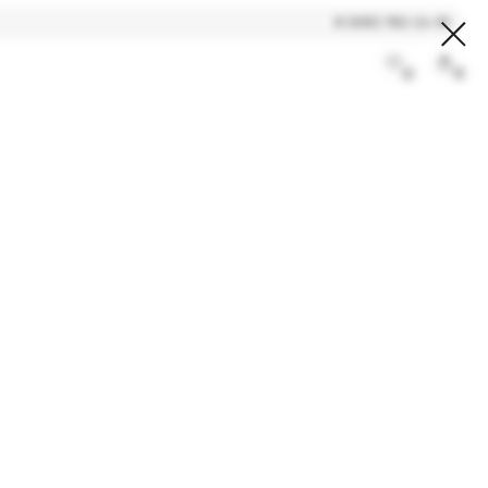
8 (995) 782-24-81
0
0