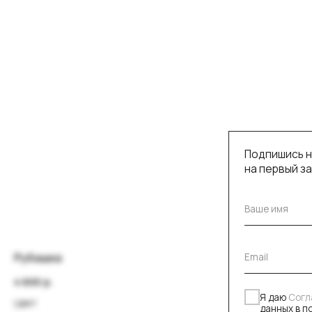
Подпишись на рассы
на первый заказ
Я даю
Согласие
на 
данных в порядке и
в
Политике
конфид
Рубашка
4 600
р.
По
Цвет