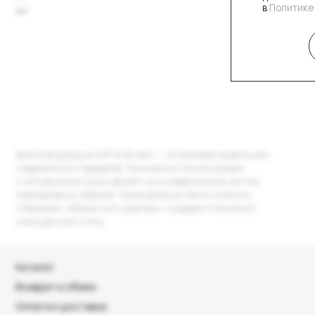
Женские рубашки KATYA BLANC — это базовые модели для
Своб
современного гардероба. Минималистичный дизайн
позв
и натуральные ткани делают их универсальной частью
гард
повседневных образов. Такие рубашки легко сочетать
руба
с брюками, юбками или шортами, создавая спокойный
и аккуратный стиль.
Каталог
Возврат и обмен
Оплата и доставка
О бренде
Блог